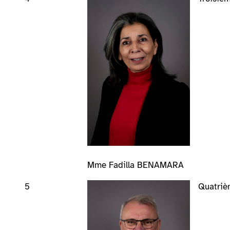
Mme Fadilla BENAMARA
5
Quatrièm